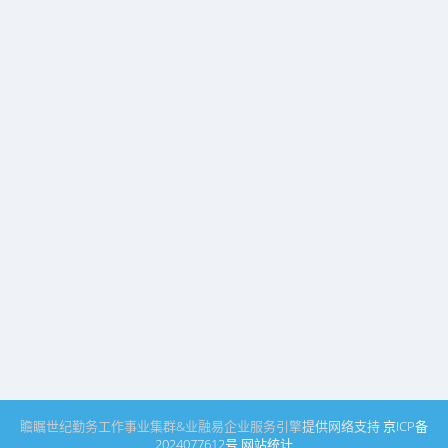
瞻瞩世纪
勤务工作事业集群
&
业融易
企业服务引擎
提供网络支持
京ICP备
2024077612号
网站统计