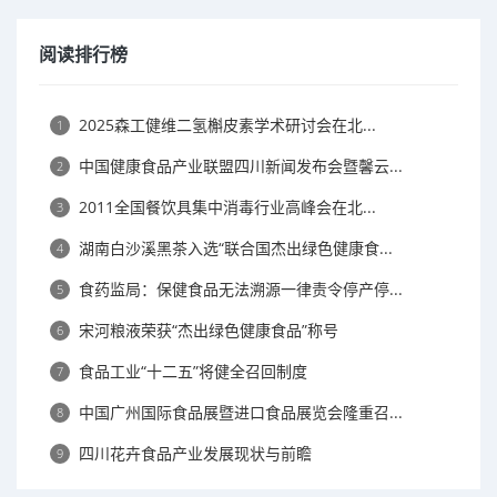
阅读排行榜
2025森工健维二氢槲皮素学术研讨会在北...
1
中国健康食品产业联盟四川新闻发布会暨馨云...
2
2011全国餐饮具集中消毒行业高峰会在北...
3
湖南白沙溪黑茶入选“联合国杰出绿色健康食...
4
食药监局：保健食品无法溯源一律责令停产停...
5
宋河粮液荣获“杰出绿色健康食品”称号
6
食品工业“十二五”将健全召回制度
7
中国广州国际食品展暨进口食品展览会隆重召...
8
四川花卉食品产业发展现状与前瞻
9