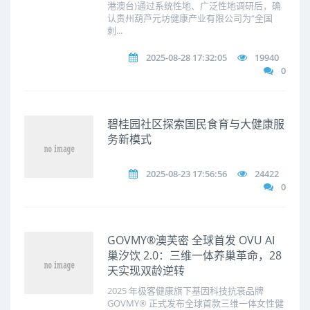
港澳台)通过系统性地、广泛性地调研后，确
认贵州葫芦元坊健康产业有限公司为“全国
刺...
2025-08-28 17:32:05
19940
0
碧桂园社区探索国民食育与大健康服
务新模式
2025-08-23 17:56:56
24422
0
GOVMY®澳芙密 全球首发 OVU AI
巢汐饮 2.0：三维一体养巢革命，28
天实现双龄逆转
2025 年极客健康旗下基因科技抗衰品牌
GOVMY® 正式发布全球首款三维一体女性健