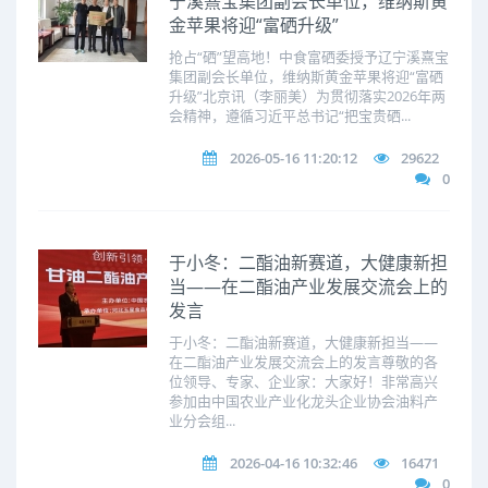
宁溪熹宝集团副会长单位，维纳斯黄
金苹果将迎“富硒升级”
抢占“硒”望高地！中食富硒委授予辽宁溪熹宝
集团副会长单位，维纳斯黄金苹果将迎“富硒
升级”北京讯（李丽美）为贯彻落实2026年两
会精神，遵循习近平总书记“把宝贵硒...
2026-05-16 11:20:12
29622
0
于小冬：二酯油新赛道，大健康新担
当——在二酯油产业发展交流会上的
发言
于小冬：二酯油新赛道，大健康新担当——
在二酯油产业发展交流会上的发言尊敬的各
位领导、专家、企业家：大家好！非常高兴
参加由中国农业产业化龙头企业协会油料产
业分会组...
2026-04-16 10:32:46
16471
0