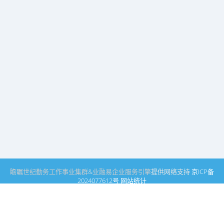
瞻瞩世纪
勤务工作事业集群
&
业融易
企业服务引擎
提供网络支持
京ICP备
2024077612号
网站统计
瞻瞩世纪公司
瞻瞩文学社
文学艺术事业集群
勤务工作事业集群
业融引擎事业
集群
产业合作事业集群
企业服务引擎
品牌发展引擎
瞻瞩世纪公司高文
知识产